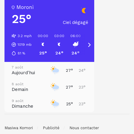
Moroni
25°
Ciel dégagé
3.2 mph
00:00
03:00
06:00
09:00
12:00
15:00
1019
mb
25°
24°
24°
26°
27°
27°
81
%
7 août
27°
24°
Aujourd'hui
8 août
27°
23°
Demain
9 août
25°
23°
Dimanche
10 août
26°
24°
Lundi
Masiwa Komori
Publicité
Nous contacter