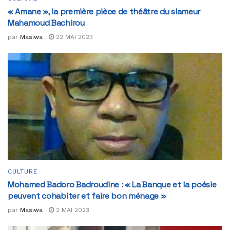
« Amane », la première pièce de théâtre du slameur
Mahamoud Bachirou
par
Masiwa
22 MAI 2023
CULTURE
Mohamed Badoro Badroudine : « La Banque et la poésie
peuvent cohabiter et faire bon ménage »
par
Masiwa
2 MAI 2023