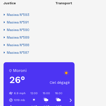
Justice
Transport
Masiwa N°593
Masiwa N°591
Masiwa N°590
Masiwa N°589
Masiwa N°588
Masiwa N°587
Moroni
26°
Ciel dégagé
6.9 mph
12:00
15:00
18:00
21:00
00:00
03:00
1019
mb