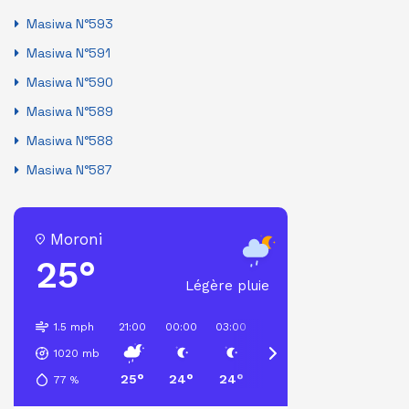
Masiwa N°593
Masiwa N°591
Masiwa N°590
Masiwa N°589
Masiwa N°588
Masiwa N°587
Moroni
25°
Légère pluie
1.5 mph
21:00
00:00
03:00
06:00
09:00
12:00
1020
mb
25°
24°
24°
23°
25°
25°
77
%