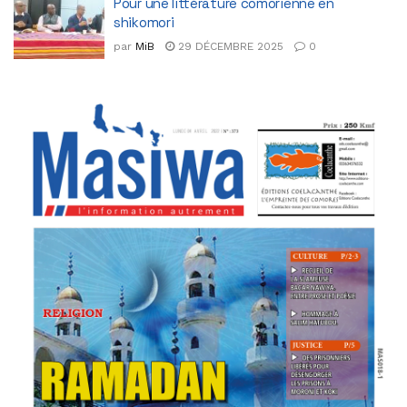
Pour une littérature comorienne en
shikomori
par
MiB
29 DÉCEMBRE 2025
0