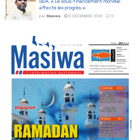
SIDA. « Le sous-financement mondial
affecte les progrès »
par
Masiwa
8 DÉCEMBRE 2025
0