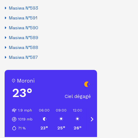
Masiwa N°593
Masiwa N°591
Masiwa N°590
Masiwa N°589
Masiwa N°588
Masiwa N°587
Moroni
23°
Ciel dégagé
1.9 mph
06:00
09:00
12:00
15:00
18:00
21:00
1019
mb
23°
25°
26°
25°
25°
25°
71
%