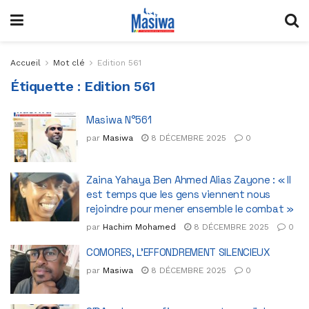
Accueil
Mot clé
Edition 561
Étiquette :
Edition 561
Masiwa N°561
par
Masiwa
8 DÉCEMBRE 2025
0
Zaina Yahaya Ben Ahmed Alias Zayone : « Il
est temps que les gens viennent nous
rejoindre pour mener ensemble le combat »
par
Hachim Mohamed
8 DÉCEMBRE 2025
0
COMORES, L’EFFONDREMENT SILENCIEUX
par
Masiwa
8 DÉCEMBRE 2025
0