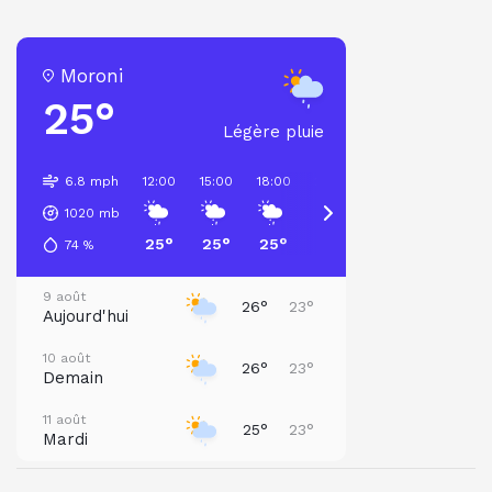
Moroni
25°
Légère pluie
6.8 mph
12:00
15:00
18:00
21:00
00:00
03:00
1020
mb
25°
25°
25°
24°
24°
23°
74
%
9 août
26°
23°
Aujourd'hui
10 août
26°
23°
Demain
11 août
25°
23°
Mardi
12 août
27°
23°