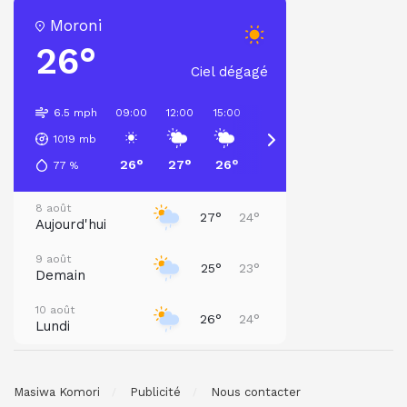
Moroni
26°
Ciel dégagé
6.5 mph
09:00
12:00
15:00
18:00
21:00
00:00
1019
mb
26°
27°
26°
25°
25°
24°
77
%
8 août
27°
24°
Aujourd'hui
9 août
25°
23°
Demain
10 août
26°
24°
Lundi
11 août
25°
24°
Mardi
Masiwa Komori
Publicité
Nous contacter