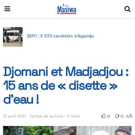
La vague fantôme : Ceuta, miroir des fractures
migratoires espagnoles
Djomani et Madjadjou :
15 ans de « disette »
d’eau !
A
0
0
12 avril 2021
Temps de lecture : 5 mins
A