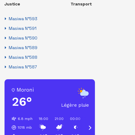
Justice
Transport
Masiwa N°593
Masiwa N°591
Masiwa N°590
Masiwa N°589
Masiwa N°588
Masiwa N°587
Moroni
26°
Légère pluie
6.8 mph
18:00
21:00
00:00
03:00
06:00
09:00
1018
mb